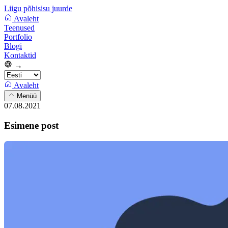
Liigu põhisisu juurde
Avaleht
Teenused
Portfolio
Blogi
Kontaktid
→
Avaleht
Menüü
07.08.2021
Esimene post