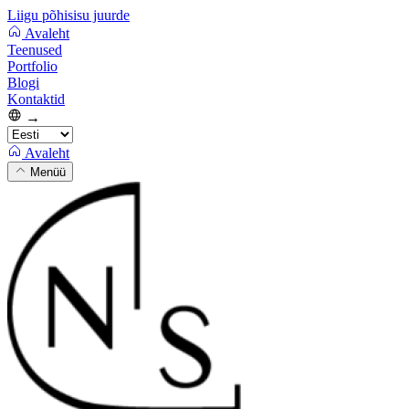
Liigu põhisisu juurde
Avaleht
Teenused
Portfolio
Blogi
Kontaktid
→
Avaleht
Menüü