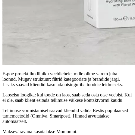
E-poe projekt ilukliiniku veebilehele, mille olime varem juba
loonud. Mugav struktuur: filtrid kategooriate ja brändide järgi.
Lisaks saavad kliendid kasutada otsinguriba toodete leidmiseks.
Laoseisu loogika: kui toode on laos, saab seda osta otse veebist. Kui
ei ole, saab klient esitada tellimuse väikese kontaktvormi kaudu.
Tellimuse vormistamisel saavad kliendid valida Eestis populaarsed
tarnemeetodid (Omniva, Smartpost). Hinnad arvutatakse
automaatselt.
Makseväravana kasutatakse Montoniot.